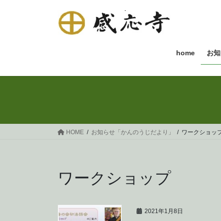
コ
ナ
ン
ビ
テ
ゲ
ン
ー
ツ
シ
home
お知
へ
ョ
ス
ン
キ
に
ッ
移
プ
動
HOME
お知らせ「かんのうじだより」
ワークショッ
ワークショップ
2021年1月8日