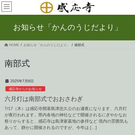
コ
ナ
ン
ビ
テ
ゲ
ン
ー
お知らせ「かんのうじだより」
ツ
シ
へ
ョ
ス
ン
HOME
お知らせ「かんのうじだより」
南部式
キ
に
ッ
移
プ
動
南部式
2025年7月8日
感応寺からのお知らせ
六月灯は南部式でおおさわぎ
7/17（木）は感応寺開基島津忠久公のお逮夜になります、六月灯
が夜行われます。県内各地の神社などで開催されるにぎやかなお
祭りからすると、感応寺は島津家墓地の参拝など 境内の雰囲気も
あって、静かに開催されるのですが、今年は […]