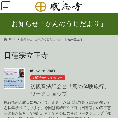
コ
ナ
ン
ビ
テ
ゲ
ン
ー
お知らせ「かんのうじだより」
ツ
シ
へ
ョ
ス
ン
HOME
お知らせ「かんのうじだより」
日蓮宗立正寺
キ
に
ッ
移
プ
動
日蓮宗立正寺
2021年1月8日
感応寺からのお知らせ
初観音法話会と「死の体験旅行」
ワークショップ
観音様のご縁日にあわせて、正月十八日に説教会（法話の集い）
を長年続けております。今回は宮崎市立正寺（日蓮宗）の森下恵
王師をお招きして法話、そしてその日の夜にワークショップ「死