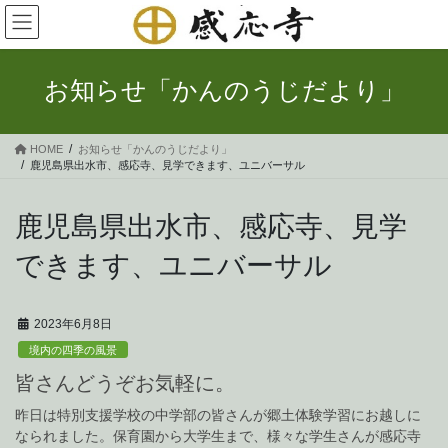
コ
ナ
ン
ビ
テ
ゲ
ン
ー
お知らせ「かんのうじだより」
ツ
シ
へ
ョ
ス
ン
HOME
お知らせ「かんのうじだより」
キ
に
鹿児島県出水市、感応寺、見学できます、ユニバーサル
ッ
移
プ
動
鹿児島県出水市、感応寺、見学
できます、ユニバーサル
2023年6月8日
境内の四季の風景
皆さんどうぞお気軽に。
昨日は特別支援学校の中学部の皆さんが郷土体験学習にお越しに
なられました。保育園から大学生まで、様々な学生さんが感応寺