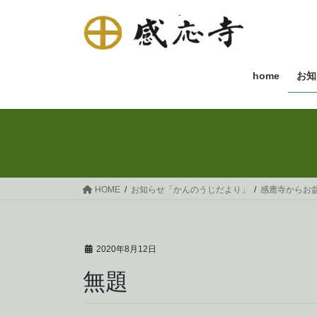
コ
ナ
ン
ビ
テ
ゲ
ン
ー
ツ
シ
home
お知
へ
ョ
ス
ン
キ
に
ッ
移
プ
動
HOME
お知らせ「かんのうじだより」
感應寺からお
2020年8月12日
無題