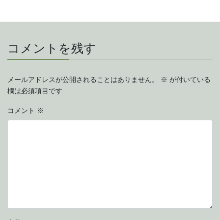
出山釈迦図
感応寺
成道会
臘八坐禅会
タグ
鹿児島県出水市
コメントを残す
メールアドレスが公開されることはありません。
※
が付いている
欄は必須項目です
コメント
※