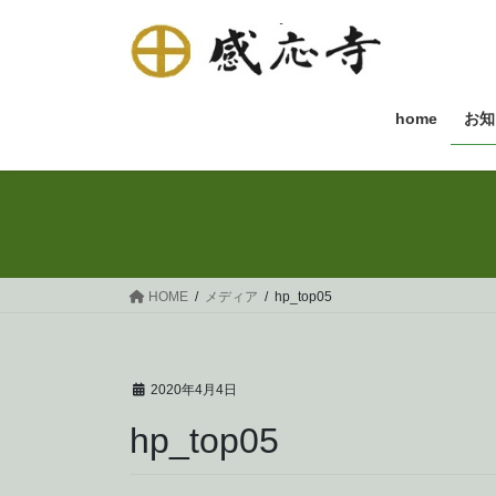
コ
ナ
ン
ビ
テ
ゲ
ン
ー
ツ
シ
home
お知
へ
ョ
ス
ン
キ
に
ッ
移
プ
動
HOME
メディア
hp_top05
2020年4月4日
hp_top05