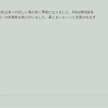
杜は木々の涼しい風が吹く季節になりました。5/8は檀信徒各
塔）の供養祭を執り行いました。墓じまいといった言葉が出るず