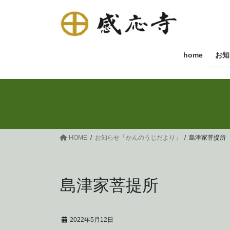
コ
ナ
ン
ビ
テ
ゲ
ン
ー
ツ
シ
home
お知
へ
ョ
ス
ン
キ
に
ッ
移
プ
動
HOME
お知らせ「かんのうじだより」
島津家菩提所
島津家菩提所
2022年5月12日