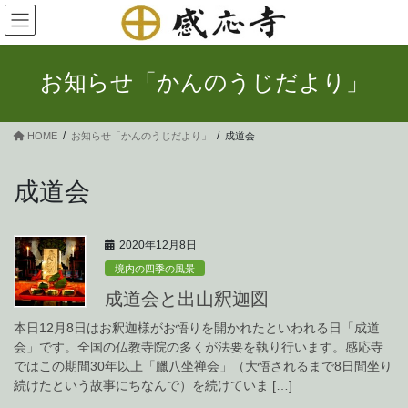
コ
ナ
ン
ビ
テ
ゲ
ン
ー
お知らせ「かんのうじだより」
ツ
シ
へ
ョ
ス
ン
HOME
お知らせ「かんのうじだより」
成道会
キ
に
ッ
移
プ
動
成道会
2020年12月8日
境内の四季の風景
成道会と出山釈迦図
本日12月8日はお釈迦様がお悟りを開かれたといわれる日「成道
会」です。全国の仏教寺院の多くが法要を執り行います。感応寺
ではこの期間30年以上「臘八坐禅会」（大悟されるまで8日間坐り
続けたという故事にちなんで）を続けていま […]