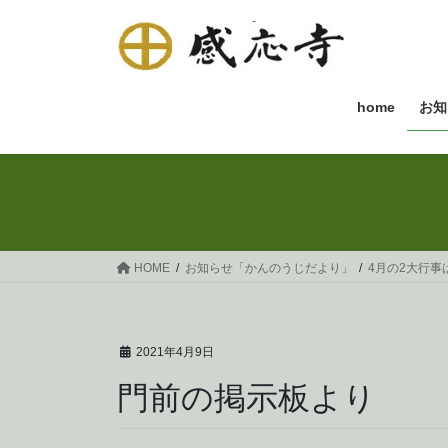
コ
ナ
ン
ビ
テ
ゲ
ン
ー
ツ
シ
home
お知
へ
ョ
ス
ン
キ
に
ッ
移
プ
動
HOME
お知らせ「かんのうじだより」
4月の2大行事
2021年4月9日
門前の掲示板より