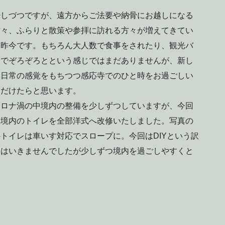
少しづつですが、遠方からご法要や納骨にお越しになる
方々、ふらりと散策や参拝に訪れる方々が増えてきてい
る昨今です。もちろん大人数で食事をされたり、観光バ
スでぞろぞろとという感じではまだありませんが、新し
い日常の感覚をもちつつ感応寺でのひと時をお過ごしい
ただけたらと思います。
コロナ渦の中境内の整備を少しずつしていますが、今回
は境内のトイレを全部洋式へ改修いたしました。写真の
外トイレは車いす対応でスロープに。今回はDIYという訳
にはいきませんでしたが少しずつ境内を過ごしやすくと