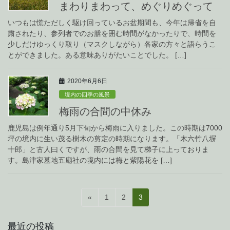
まわりまわって、めぐりめぐって
いつもは慌ただしく駆け回っているお盆期間も、今年は帰省を自
粛されたり、参列者でのお膳を囲む時間がなかったりで、時間を
少しだけゆっくり取り（マスクしながら）各家の方々と語らうこ
とができました。ある意味ありがたいことでした。 […]
2020年6月6日
境内の四季の風景
梅雨の合間の中休み
鹿児島は例年通り5月下旬から梅雨に入りました。この時期は7000
坪の境内に生い茂る樹木の剪定の時期になります。「木六竹八塀
十郎」と古人曰くですが、雨の合間を見て梯子に上っておりま
す。島津家墓地五廟社の境内には梅と紫陽花を […]
投
固
固
固
«
1
2
3
稿
定
定
定
ペ
ペ
ペ
の
最近の投稿