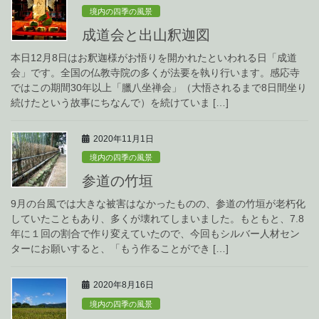
境内の四季の風景
成道会と出山釈迦図
本日12月8日はお釈迦様がお悟りを開かれたといわれる日「成道
会」です。全国の仏教寺院の多くが法要を執り行います。感応寺
ではこの期間30年以上「臘八坐禅会」（大悟されるまで8日間坐り
続けたという故事にちなんで）を続けていま […]
2020年11月1日
境内の四季の風景
参道の竹垣
9月の台風では大きな被害はなかったものの、参道の竹垣が老朽化
していたこともあり、多くが壊れてしまいました。もともと、7.8
年に１回の割合で作り変えていたので、今回もシルバー人材セン
ターにお願いすると、「もう作ることができ […]
2020年8月16日
境内の四季の風景