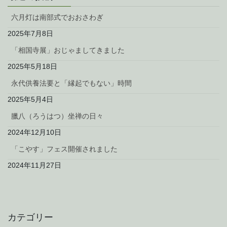
ー
ー
ー
ペ
ジ
ジ
ジ
六月灯は南部式でおおさわぎ
ー
2025年7月8日
ジ
「相国寺展」おじゃましてきました
送
り
2025年5月18日
永代供養法要と「縁起でもない」時間
2025年5月4日
臘八（ろうはつ）坐禅の日々
2024年12月10日
「こやす」フェス開催されました
2024年11月27日
カテゴリー