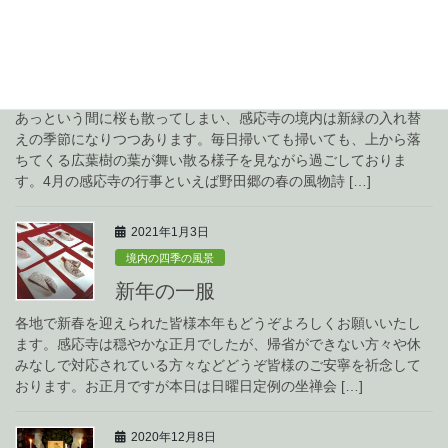
2021年4月9日
境内の四季の風景
4月の2大行事はバタバタと。
あっという間に桜も散ってしまい、感応寺の境内は新緑の入れ替
えの季節になりつつあります。毎日掃いても掃いても、上から落
ちてくる広葉樹の葉が舞い散る様子を見ながら過ごしておりま
す。4月の感応寺の行事といえば野田郷の春の風物詩 […]
2021年1月3日
境内の四季の風景
新年の一服
各地で新春を迎えられた皆様本年もどうぞよろしくお願いいたし
ます。感応寺は穏やかな正月でしたが、帰省ができない方々や休
みなしで対応されている方々などどうぞ皆様のご安寧を祈念して
おります。お正月ですが本日は日曜日定例の坐禅会 […]
2020年12月8日